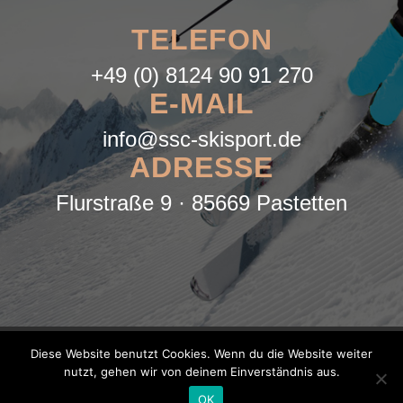
TELEFON
+49 (0) 8124 90 91 270
E-MAIL
info@ssc-skisport.de
ADRESSE
Flurstraße 9 · 85669 Pastetten
DATENSCHUTZ
IMPRESSUM
Diese Website benutzt Cookies. Wenn du die Website weiter
nutzt, gehen wir von deinem Einverständnis aus.
OK
Designed by Grafikbüro Luthardt