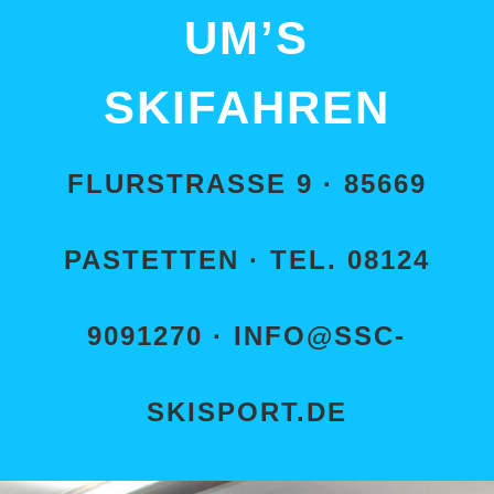
UM’S
SKIFAHREN
FLURSTRASSE 9 · 85669 P
ASTETTEN · TEL. 08124 9
091270 · INFO@SSC-S
KISPORT.DE